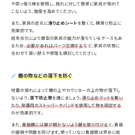
や突っ張り棒を使用し、揺れに対して簡単に家具が倒れて
こないよう、強度を高めてください。
また、家具の足元に
滑り止めシート
を敷くと、横滑り防止に
効果的です。
経年劣化により扉型の家具の磁力が落ちているケースもあ
るため、
必要があればパーツ交換する
など、家具の状態に
合わせて買い替えや修理も検討してください。
棚の物などの落下を防ぐ
地震の揺れによって棚の上やカウンターの上の物が落下し
ないよう、
落下防止策
を講じましょう。
滑り止めマットを敷い
たり、耐震用のストッパーやバンドを使用して物を固定する
のが効果的です。
また、
食器棚には扉が開かないよう鍵を取り付ける
と、食器
の破損や飛散を防げます。使っていない食器類は早めに処