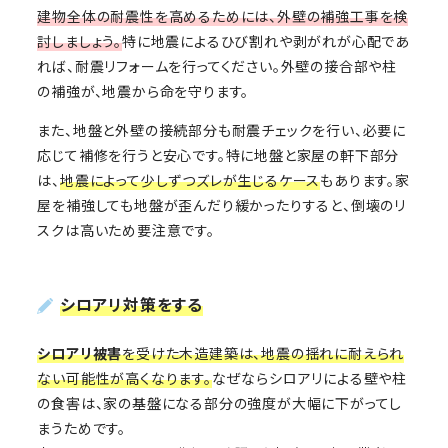
建物全体の耐震性を高めるためには、外壁の補強工事を検
討しましょう。
特に地震によるひび割れや剥がれが心配であ
れば、耐震リフォームを行ってください。外壁の接合部や柱
の補強が、地震から命を守ります。
また、地盤と外壁の接続部分も耐震チェックを行い、必要に
応じて補修を行うと安心です。特に地盤と家屋の軒下部分
は、
地震によって少しずつズレが生じるケース
もあります。家
屋を補強しても地盤が歪んだり緩かったりすると、倒壊のリ
スクは高いため要注意です。
シロアリ対策をする
シロアリ被害
を受けた木造建築は、地震の揺れに耐えられ
ない可能性が高くなります。
なぜならシロアリによる壁や柱
の食害は、家の基盤になる部分の強度が大幅に下がってし
まうためです。