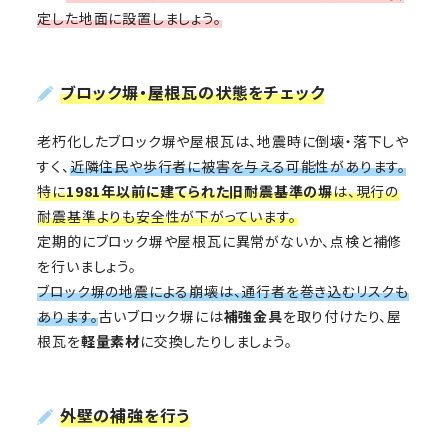
定した地面に設置しましょう。
ブロック塀・屋根瓦の状態をチェック
老朽化したブロック塀や屋根瓦は、地震時に倒壊・落下しや
すく、
近隣住民や歩行者に被害を与える可能性があります。
特に
1981年以前に建てられた旧耐震基準の塀
は、現行の
耐震基準よりも安全性が下がっています。
定期的にブロック塀や屋根瓦に異常がないか、点検と補修
を行いましょう。
ブロック塀の地震による崩壊は、通行者を巻き込むリスクも
あります。
古いブロック塀には
補強金具
を取り付けたり、屋
根瓦を
軽量素材
に交換したりしましょう。
外壁の補強を行う