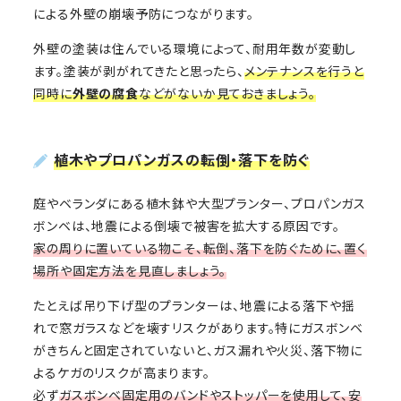
による外壁の崩壊予防につながります。
外壁の塗装は住んでいる環境によって、耐用年数が変動し
ます。塗装が剥がれてきたと思ったら、
メンテナンスを行うと
同時に
外壁の腐食
などがないか見ておきましょう。
植木やプロパンガスの転倒・落下を防ぐ
庭やベランダにある植木鉢や大型プランター、プロパンガス
ボンベは、地震による倒壊で被害を拡大する原因です。
家の周りに置いている物こそ、転倒、落下を防ぐために、置く
場所や固定方法を見直しましょう。
たとえば吊り下げ型のプランターは、地震による落下や揺
れで窓ガラスなどを壊すリスクがあります。特にガスボンベ
がきちんと固定されていないと、ガス漏れや火災、落下物に
よるケガのリスクが高まります。
必ず
ガスボンベ固定用のバンドやストッパーを使用して、安