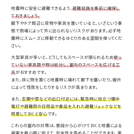
地震時に安全に避難できるよう、
避難経路を事前に確保し
ておきましょう。
廊下やドア周辺に荷物や家具を置いていると、いざという事
態で倒壊によって外に出られないリスクがあります。必ず地
震時にスムーズに移動できるゆとりのある空間を保ってくだ
さい。
大型家具が多いと、どうしてもスペースが限られるため
使っ
ていない家具類や物は処分し、室内のスペースを広げる工
夫
がおすすめです。
また、床に物を置くと地震時に壊れて廊下を塞いだり、破片
によって怪我をしたりするリスクが高まります。
また、
玄関や窓などの出口付近には、緊急時に役立つ懐中
電灯や避難用の日用品や食品を入れた避難リュックなどを
用意しておくと安心
です。
これらの室内の対策は、普段から心がけておくと地震による
被害を最小限に抑えて、安全性を高めることができます。 家