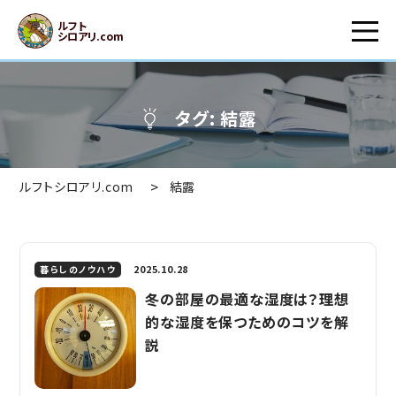
ルフト
シロアリ.com
タグ:
結露
>
ルフトシロアリ.com
結露
2025.10.28
暮らしのノウハウ
冬の部屋の最適な湿度は？理想
的な湿度を保つためのコツを解
説