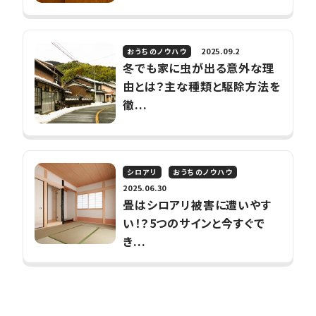
2025.09.2
おうちのノウハウ
冬でも家に虫が出る意外な理
由とは？主な種類と駆除方法を
徹...
シロアリ
おうちのノウハウ
2025.06.30
畳はシロアリ被害に遭いやす
い！？5つのサインと今すぐで
き...